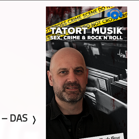
 – DAS