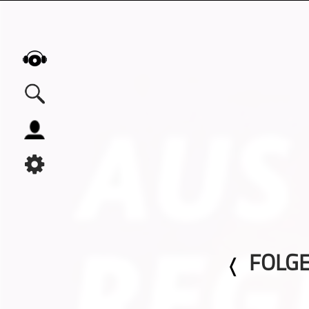
Alle Podcasts
Automobil
Bildung
Business
Comedy
Essen & Trinken
FOLGE
Familie & Elternschaft
Fiktion
Freizeit