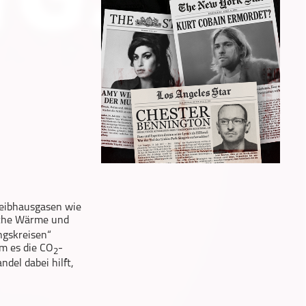
Treibhausgasen wie
iche Wärme und
ngskreisen“
um es die CO
-
2
del dabei hilft,