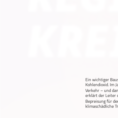
Geschichte
Gesellschaft
Gesellschaft & Kultur
Gesundheit & Fitness
Haustiere
Heim & Garten
Hobbys & Interessen
Immobilien
Karriere
Kinder & Familie
Ein wichtiger Bau
Kunst & Unterhaltung
Kohlendioxid. Im 
Musik
Verkehr – und dam
erklärt der Leite
Nachrichten
Bepreisung für de
Persönliche Finanzen
klimaschädliche T
Politik & Regierung