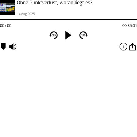
Ohne Punktverlust, woran liegt es?
14 Aug 2025
00 : 00
00:35:01
30
30
Kapitel
00:00:00
-
Blaugelbe-
Nachspielzeit-
Woran-liegt-
es