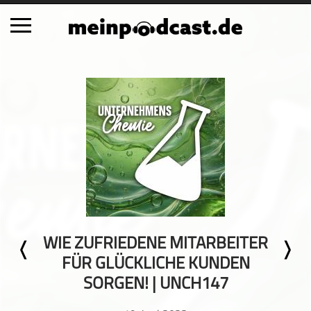
Schließen
Alle Podcasts
Automobil
Bildung
Business
Comedy
Essen & Trinken
Familie & Elternschaft
WIE ZUFRIEDENE MITARBEITER
Fiktion
FÜR GLÜCKLICHE KUNDEN
Freizeit
SORGEN! | UNCH147
Geschichte
Gesellschaft