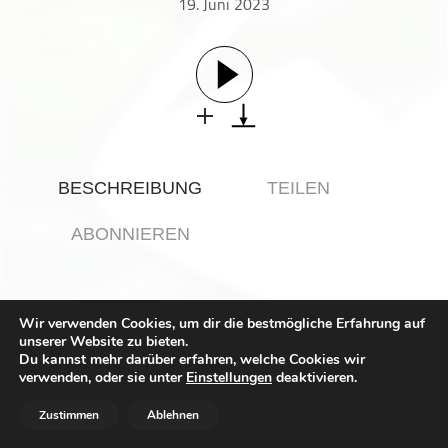
19. Juni 2023
Gesellschaft & Kultur
Gesundheit & Fitness
Haustiere
Heim & Garten
Hobbys & Interessen
Immobilien
BESCHREIBUNG
TEILEN
Karriere
Kinder & Familie
ABONNIEREN
Kunst & Unterhaltung
Musik
Pamela Siebenhandl gibt Praxis-Tipps, wie ein gutes
Nachrichten
Wir verwenden Cookies, um dir die bestmögliche Erfahrung auf
Onboarding und ein durchdachtes
unserer Website zu bieten.
Persönliche Finanzen
Weiterentwicklungskonzept zu einer guten Firmenkultur
Du kannst mehr darüber erfahren, welche Cookies wir
beitragen.
Politik & Regierung
verwenden, oder sie unter
Einstellungen
deaktivieren.
Dieser Podcast wird vermarktet von der Podcastbude.
Recht, Regierung & Politik
Zustimmen
Ablehnen
www.podcastbu.de
- Full-Service-Podcast-Agentur -
Reisen
Konzeption, Produktion, Vermarktung, Distribution und