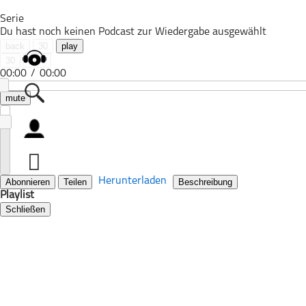
Serie
Du hast noch keinen Podcast zur Wiedergabe ausgewählt
back
30
play
30
next
00:00
/
00:00
mute
Alle Podcasts
Automobil
Bildung
Herunterladen
Abonnieren
Teilen
Beschreibung
Playlist
Business
Schließen
Comedy
Essen & Trinken
Familie & Elternschaft
Fiktion
Freizeit