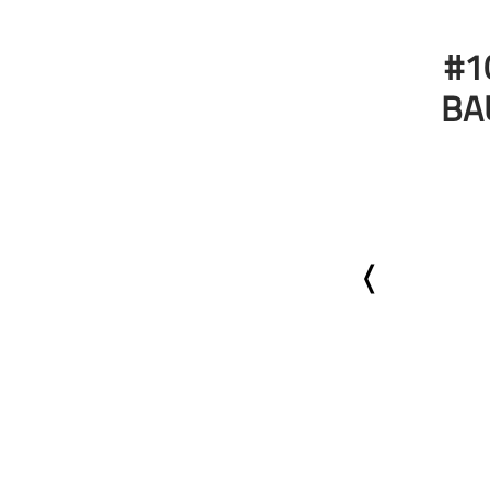
Geschichte
Gesellschaft
#1
Gesellschaft & Kultur
BA
Gesundheit & Fitness
Haustiere
Heim & Garten
Hobbys & Interessen
Immobilien
Karriere
Kinder & Familie
Kunst & Unterhaltung
Musik
Nachrichten
Persönliche Finanzen
Politik & Regierung