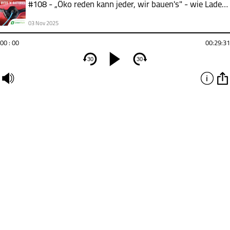
#108 - „Öko reden kann jeder, wir bauen's" - wie Ladeparks wirklich entstehen
03 Nov 2025
00 : 00
00:29:31
30
30
undefined