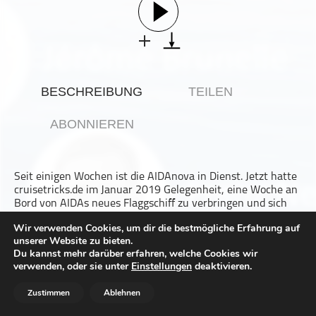
Gesellschaft & Kultur
Gesundheit & Fitness
Haustiere
Heim & Garten
BESCHREIBUNG
TEILEN
Hobbys & Interessen
Immobilien
ABONNIEREN
Karriere
Kinder & Familie
Seit einigen Wochen ist die AIDAnova in Dienst. Jetzt hatte
Kunst & Unterhaltung
cruisetricks.de im Januar 2019 Gelegenheit, eine Woche an
Musik
Bord von AIDAs neues Flaggschiff zu verbringen und sich
die AIDAnova ganz genau anzusehen. Wir sprechen in
Nachrichten
Wir verwenden Cookies, um dir die bestmögliche Erfahrung auf
dieser Podcast-Episode über Neuerungen und
unserer Website zu bieten.
Besonderheiten, die Kabinen, das Restaurant-Konzept und
Persönliche Finanzen
Du kannst mehr darüber erfahren, welche Cookies wir
viele andere Aspekte dieses Kreuzfahrtschiffs.
Politik & Regierung
verwenden, oder sie unter
Einstellungen
deaktivieren.
Die beiden auffälligsten Merkmale: Die AIDAnova gehört
Recht, Regierung & Politik
Zustimmen
Ablehnen
derzeit zur zweitgrößten Schiffsklasse der Welt, nur
Reisen
übertroffen von der Oasis-Class bei Royal Caribbean