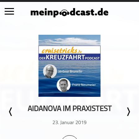
Schließen
Alle Podcasts
Automobil
Bildung
Business
Comedy
Essen & Trinken
Familie & Elternschaft
AIDANOVA IM PRAXISTEST
Fiktion
Freizeit
23. Januar 2019
Geschichte
Gesellschaft