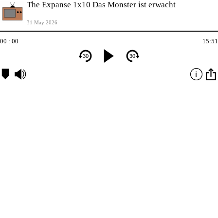
The Expanse 1x10 Das Monster ist erwacht
31 May 2026
00 : 00
15:51
30
30
Kapitel
00:00
-
Fakten
00:44
-
Handlung
13:56
-
Wertung