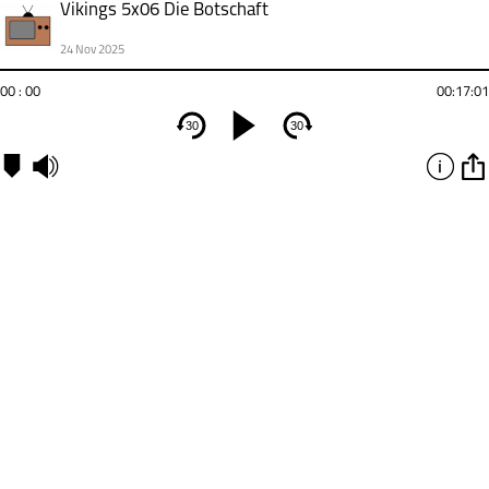
Vikings 5x06 Die Botschaft
24 Nov 2025
00 : 00
00:17:01
30
30
Kapitel
00:00:05
-
Fakten
00:01:25
-
Handlung
00:14:17
-
Wertung