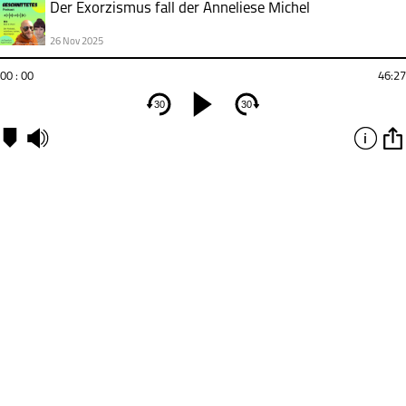
Der Exorzismus fall der Anneliese Michel
26 Nov 2025
00 : 00
46:27
30
30
Kapitel
00:00
-
Kapitel
1
00:24
-
Kapitel
2