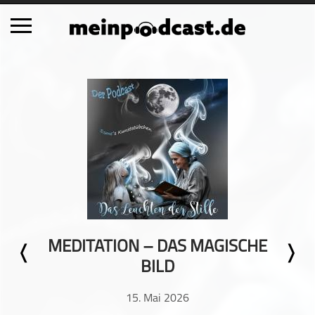
Schließen
Alle Podcasts
Automobil
Bildung
Business
Comedy
Essen & Trinken
Familie & Elternschaft
MEDITATION – DAS MAGISCHE
Fiktion
BILD
Freizeit
Geschichte
15. Mai 2026
Gesellschaft