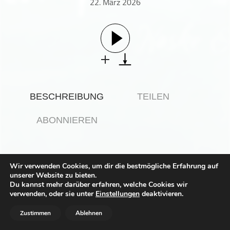
22. März 2026
Gesellschaft & Kultur
Gesundheit & Fitness
Haustiere
Heim & Garten
Hobbys & Interessen
Immobilien
BESCHREIBUNG
TEILEN
Karriere
Kinder & Familie
ABONNIEREN
Kunst & Unterhaltung
Musik
Nachrichten
Wir verwenden Cookies, um dir die bestmögliche Erfahrung auf
unserer Website zu bieten.
Persönliche Finanzen
Dieser Podcast wird vermarktet von der Podcastbude.
Du kannst mehr darüber erfahren, welche Cookies wir
www.podcastbu.de
- Full-Service-Podcast-Agentur -
Politik & Regierung
verwenden, oder sie unter
Einstellungen
deaktivieren.
Konzeption, Produktion, Vermarktung, Distribution und
Hosting.
Recht, Regierung & Politik
Zustimmen
Ablehnen
Reisen
Du möchtest deinen Podcast auch kostenlos hosten und