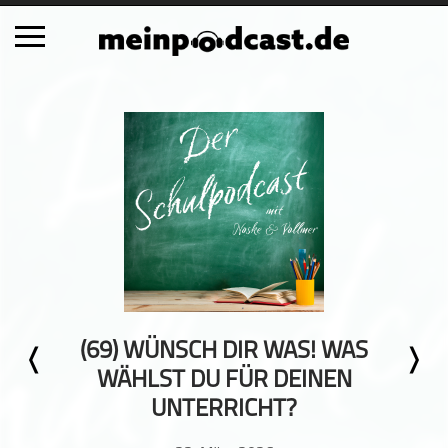
Schließen
Alle Podcasts
Automobil
Bildung
Business
Comedy
Essen & Trinken
Familie & Elternschaft
(69) WÜNSCH DIR WAS! WAS
Fiktion
WÄHLST DU FÜR DEINEN
Freizeit
UNTERRICHT?
Geschichte
Gesellschaft