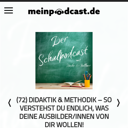
Schließen
Alle Podcasts
Automobil
Bildung
Business
Comedy
Essen & Trinken
Familie & Elternschaft
(72) DIDAKTIK & METHODIK – SO
Fiktion
VERSTEHST DU ENDLICH, WAS
Freizeit
DEINE AUSBILDER/INNEN VON
Geschichte
DIR WOLLEN!
Gesellschaft