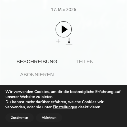
Gesellschaft & Kultur
17. Mai 2026
Gesundheit & Fitness
Haustiere
Heim & Garten
Hobbys & Interessen
Immobilien
Karriere
BESCHREIBUNG
TEILEN
Kinder & Familie
Kunst & Unterhaltung
ABONNIEREN
Musik
Nachrichten
Wir verwenden Cookies, um dir die bestmögliche Erfahrung auf
unserer Website zu bieten.
Persönliche Finanzen
Du kannst mehr darüber erfahren, welche Cookies wir
Politik & Regierung
verwenden, oder sie unter
Dieser Podcast wird vermarktet von der Podcastbude.
Einstellungen
deaktivieren.
www.podcastbu.de
- Full-Service-Podcast-Agentur -
Recht, Regierung & Politik
Konzeption, Produktion, Vermarktung, Distribution und
Zustimmen
Ablehnen
Hosting.
Reisen