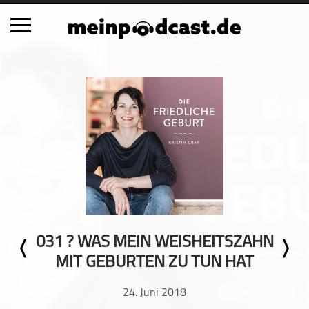
Schließen
Alle Podcasts
Automobil
Bildung
Business
Comedy
Essen & Trinken
Familie & Elternschaft
031 ? WAS MEIN WEISHEITSZAHN
Fiktion
MIT GEBURTEN ZU TUN HAT
Freizeit
Geschichte
24. Juni 2018
Gesellschaft