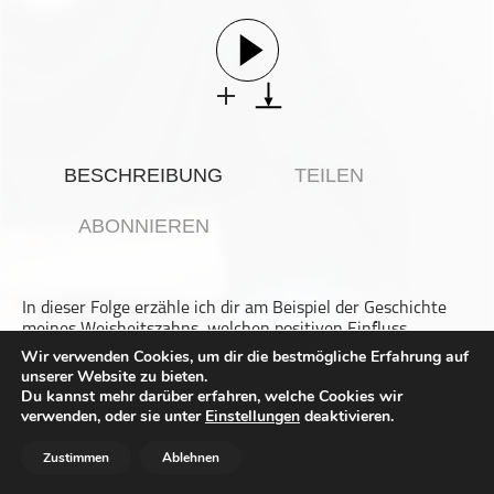
Gesellschaft & Kultur
Gesundheit & Fitness
Haustiere
Heim & Garten
Hobbys & Interessen
BESCHREIBUNG
TEILEN
Immobilien
Karriere
ABONNIEREN
Kinder & Familie
Kunst & Unterhaltung
In dieser Folge erzähle ich dir am Beispiel der Geschichte
Musik
meines Weisheitszahns, welchen positiven Einfluss
Nachrichten
Hypnose nicht nur bei der Geburt, sondern auch bei OPs
Wir verwenden Cookies, um dir die bestmögliche Erfahrung auf
und angstvollen Situationen haben kann.
unserer Website zu bieten.
Persönliche Finanzen
Du kannst mehr darüber erfahren, welche Cookies wir
Dieser Podcast wird vermarktet von der Podcastbude.
Politik & Regierung
verwenden, oder sie unter
Einstellungen
deaktivieren.
www.podcastbu.de
- Full-Service-Podcast-Agentur -
Recht, Regierung & Politik
Konzeption, Produktion, Vermarktung, Distribution und
Zustimmen
Ablehnen
Hosting.
Reisen