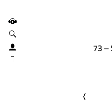
73 –
Alle Podcasts
Automobil
Bildung
Business
Comedy
Essen & Trinken
Familie & Elternschaft
Fiktion
Freizeit