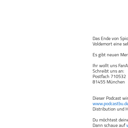
Geschichte
Gesellschaft
Gesellschaft & Kultur
Gesundheit & Fitness
Haustiere
Das Ende von Spio
Voldemort eine se
Heim & Garten
Hobbys & Interessen
Es gibt neuen Me
Immobilien
Ihr wollt uns Fan
Karriere
Schreibt uns an:
Postfach 710532
Kinder & Familie
81455 München
Kunst & Unterhaltung
Musik
Dieser Podcast wi
www.podcastbu.d
Nachrichten
Distribution und H
Persönliche Finanzen
Du möchtest deine
Politik & Regierung
Dann schaue auf