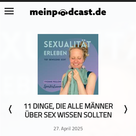
Schließen
Alle Podcasts
Automobil
Bildung
Business
Comedy
Essen & Trinken
Familie & Elternschaft
11 DINGE, DIE ALLE MÄNNER
Fiktion
ÜBER SEX WISSEN SOLLTEN
Freizeit
Geschichte
27. April 2025
Gesellschaft