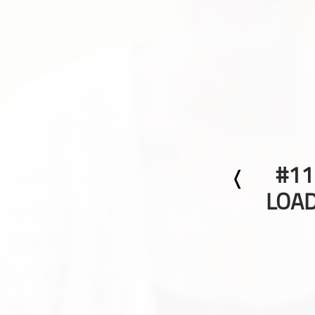
Geschichte
Gesellschaft
Gesellschaft & Kultur
Gesundheit & Fitness
Haustiere
Heim & Garten
Hobbys & Interessen
Immobilien
#11
Karriere
Kinder & Familie
LOAD
Kunst & Unterhaltung
Musik
Nachrichten
Persönliche Finanzen
Politik & Regierung