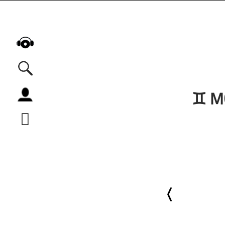
♊ MO
Alle Podcasts
Automobil
Bildung
Business
Comedy
Essen & Trinken
Familie & Elternschaft
Fiktion
Freizeit