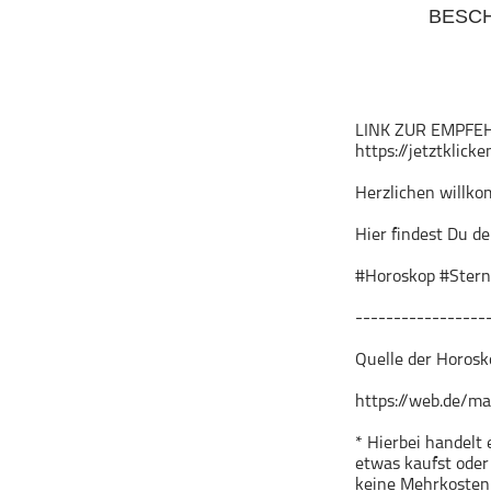
BESC
Geschichte
Gesellschaft
Gesellschaft & Kultur
Gesundheit & Fitness
LINK ZUR EMPFE
Haustiere
https://jetztklick
Heim & Garten
Herzlichen willko
Hobbys & Interessen
Hier findest Du d
Immobilien
Karriere
#Horoskop #Stern
Kinder & Familie
-----------------
Kunst & Unterhaltung
Quelle der Horosk
Musik
Nachrichten
https://web.de/m
Persönliche Finanzen
* Hierbei handelt 
Politik & Regierung
etwas kaufst oder 
keine Mehrkosten 