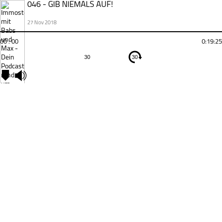
046 - GIB NIEMALS AUF!
27 Nov 2018
00 : 00
0:19:25
30
30
Kapitel