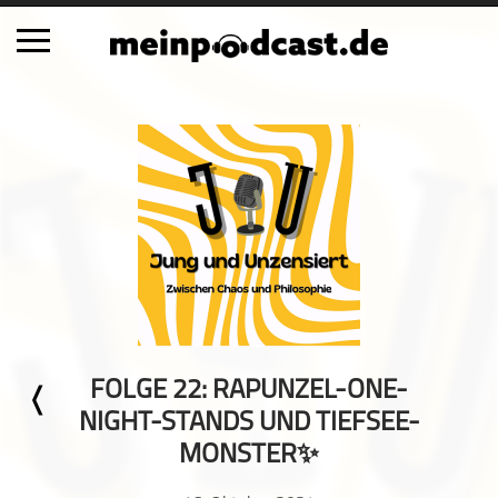
Schließen
Alle Podcasts
Automobil
Bildung
Business
Comedy
Essen & Trinken
Familie & Elternschaft
FOLGE 22: RAPUNZEL-ONE-
Fiktion
NIGHT-STANDS UND TIEFSEE-
Freizeit
MONSTER✨
Geschichte
Gesellschaft