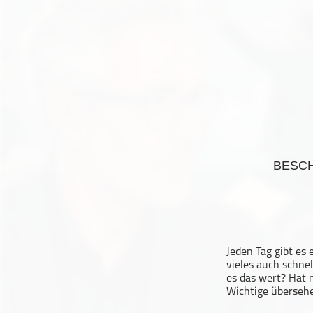
Geschichte
Gesellschaft
Gesellschaft & Kultur
Gesundheit & Fitness
Haustiere
Heim & Garten
Hobbys & Interessen
Immobilien
BESC
Karriere
Kinder & Familie
Kunst & Unterhaltung
Musik
Jeden Tag gibt es
Nachrichten
vieles auch schne
Persönliche Finanzen
es das wert? Hat 
Wichtige übersehe
Politik & Regierung