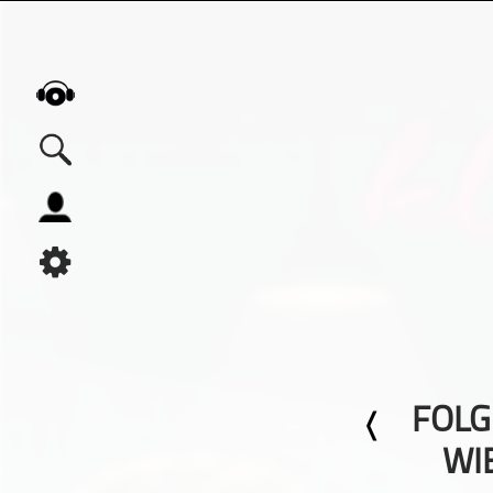
Alle Podcasts
Automobil
Bildung
Business
Comedy
Essen & Trinken
FOLG
Familie & Elternschaft
Fiktion
WI
Freizeit