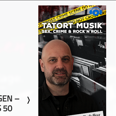
GEN –
 50