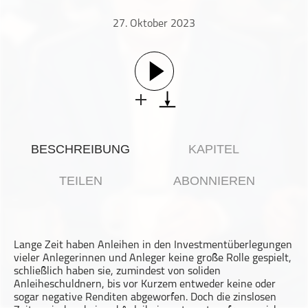
Gesellschaft & Kultur
27. Oktober 2023
Gesundheit & Fitness
Haustiere
Heim & Garten
Hobbys & Interessen
Immobilien
Karriere
BESCHREIBUNG
KAPITEL
Kinder & Familie
Kunst & Unterhaltung
TEILEN
ABONNIEREN
Musik
Nachrichten
Persönliche Finanzen
Lange Zeit haben Anleihen in den Investmentüberlegungen
Politik & Regierung
vieler Anlegerinnen und Anleger keine große Rolle gespielt,
schließlich haben sie, zumindest von soliden
Recht, Regierung & Politik
Anleiheschuldnern, bis vor Kurzem entweder keine oder
sogar negative Renditen abgeworfen. Doch die zinslosen
Reisen