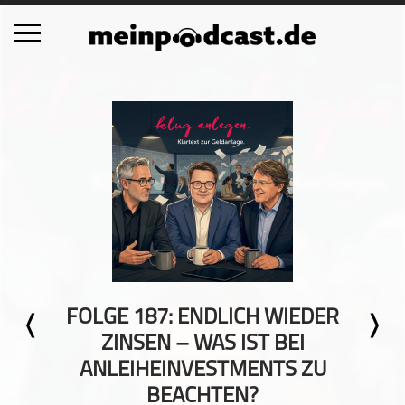
Schließen
Alle Podcasts
Automobil
Bildung
Business
Comedy
Essen & Trinken
Familie & Elternschaft
FOLGE 187: ENDLICH WIEDER
Fiktion
ZINSEN – WAS IST BEI
Freizeit
ANLEIHEINVESTMENTS ZU
Geschichte
BEACHTEN?
Gesellschaft