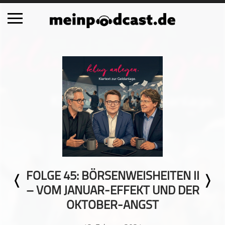
Schließen
Alle Podcasts
Automobil
Bildung
Business
Comedy
Essen & Trinken
Familie & Elternschaft
FOLGE 45: BÖRSENWEISHEITEN II
Fiktion
– VOM JANUAR-EFFEKT UND DER
Freizeit
OKTOBER-ANGST
Geschichte
Gesellschaft