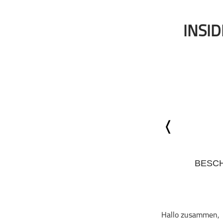
Geschichte
Gesellschaft
INSID
Gesellschaft & Kultur
Gesundheit & Fitness
Haustiere
Heim & Garten
Hobbys & Interessen
Immobilien
Karriere
Kinder & Familie
Kunst & Unterhaltung
BESC
Musik
Nachrichten
Persönliche Finanzen
Politik & Regierung
Hallo zusammen,