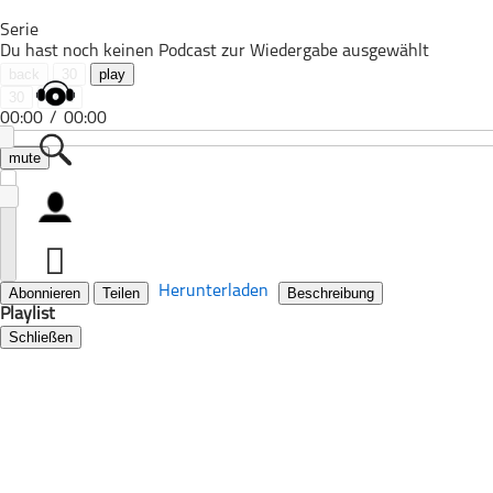
Serie
Du hast noch keinen Podcast zur Wiedergabe ausgewählt
back
30
play
30
next
00:00
/
00:00
mute
Alle Podcasts
Automobil
Bildung
Herunterladen
Abonnieren
Teilen
Beschreibung
Playlist
Business
Schließen
Comedy
Essen & Trinken
Familie & Elternschaft
Fiktion
Freizeit