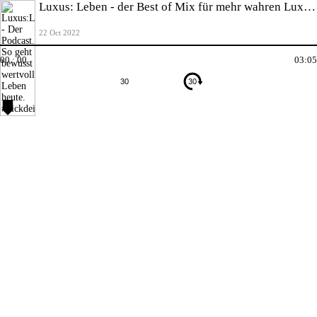
Luxus: Leben - der Best of Mix für mehr wahren Luxus im Leben
22 Oct 2022
00 : 00
03:05
30
30
Kapitel
00:00
-
Kapitel
1