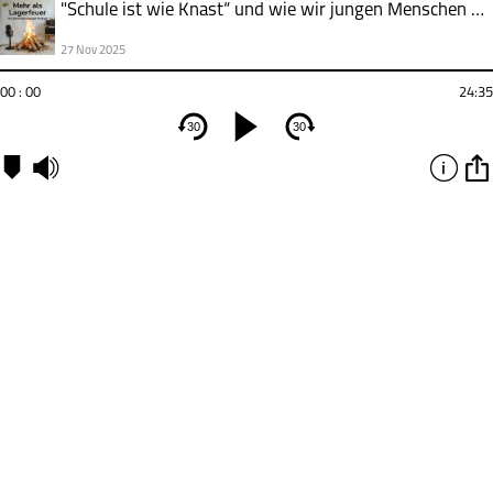
"Schule ist wie Knast“ und wie wir jungen Menschen Selbstwirksamkeit und Gestaltungskompetenz zurückgeben
27 Nov 2025
00 : 00
24:35
30
30
Kapitel
00:00
-
Kapitel
1