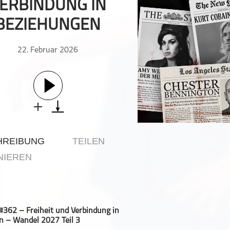
ERBINDUNG IN
Geschichte
BEZIEHUNGEN
Gesellschaft
Gesellschaft & Kultur
22. Februar 2026
Gesundheit & Fitness
Haustiere
Heim & Garten
Hobbys & Interessen
Immobilien
Karriere
HREIBUNG
TEILEN
Kinder & Familie
NIEREN
Kunst & Unterhaltung
Musik
Nachrichten
Persönliche Finanzen
362 – Freiheit und Verbindung in
Politik & Regierung
 – Wandel 2027 Teil 3