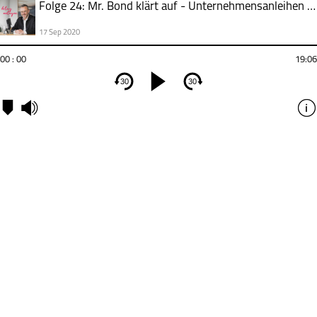
Folge 24: Mr. Bond klärt auf - Unternehmensanleihen & Co
17 Sep 2020
00 : 00
19:06
30
30
Die
Kapitel
Welt
der
Anleih
ist
bunt
und
vielfält
Neben
Staats
gibt
es
Unter
Wandel
Nachra