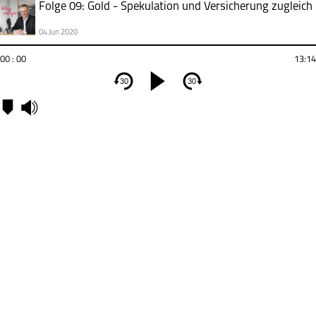
Folge 09: Gold - Spekulation und Versicherung zugleich
04 Jun 2020
00 : 00
13:14
30
30
In
Kapitel
Zeiten
der
Krise
suche
viele
Anlege
gern
e
so
zum
Beispi
Gold.
Die
Rede
ist