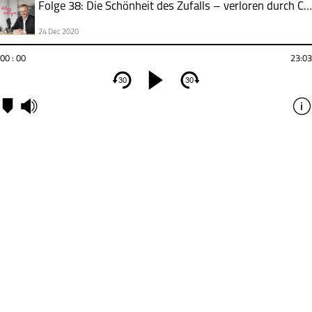
Folge 38: Die Schönheit des Zufalls – verloren durch Corona?
24 Dec 2020
00 : 00
23:03
30
30
Es
Kapitel
gibt
eine
intere
Schni
zwisc
den
Beatle
Google
Streic
Apple
und
Mikrow
Ihr
Dasei