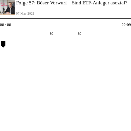
Folge 57: Böser Vorwurf – Sind ETF-Anleger asozial?
07 May 2021
00 : 00
22:09
30
30
ETFs
Kapitel
sind
eine
unglau
Erfolg
an
den
Kapita
und
mittler
in
vielen
Depots
zu
finden.
Kein
Wunde