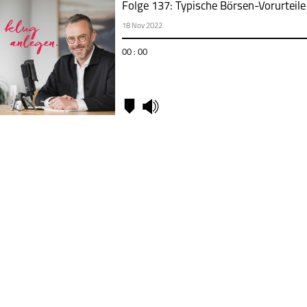
Folge 137: Typische Börsen-Vorurteile 
18 Nov 2022
00 : 00
Kapitel
01:00
Wie
funktioniert
die Börse?
02:13
Was ist für
Privatanleger
wichtig zu
wissen, um
in Aktien zu
investieren?
03:12
Woher
kommt es,
dass viele
Menschen