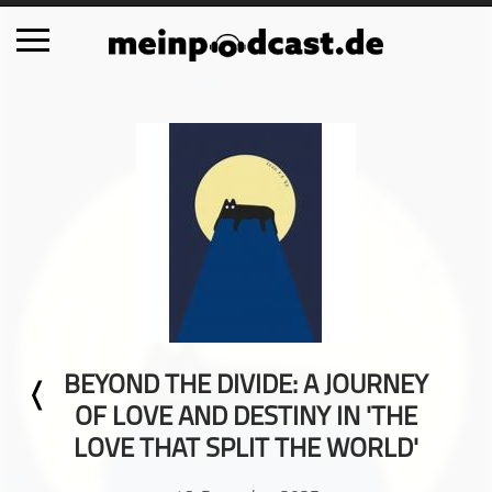
Schließen
Alle Podcasts
Automobil
Bildung
Business
Comedy
Essen & Trinken
Familie & Elternschaft
BEYOND THE DIVIDE: A JOURNEY
Fiktion
OF LOVE AND DESTINY IN 'THE
Freizeit
LOVE THAT SPLIT THE WORLD'
Geschichte
Gesellschaft