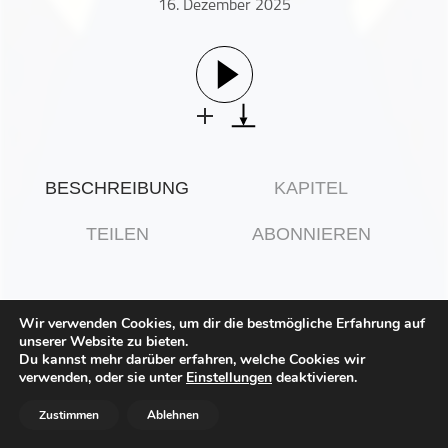
16. Dezember 2025
Gesellschaft & Kultur
Gesundheit & Fitness
Haustiere
Heim & Garten
Hobbys & Interessen
Immobilien
BESCHREIBUNG
KAPITEL
Karriere
Kinder & Familie
TEILEN
ABONNIEREN
Kunst & Unterhaltung
Musik
1.Audiobook Experience:The Love That
Nachrichten
Wir verwenden Cookies, um dir die bestmögliche Erfahrung auf
Split the World byEmily Henry
unserer Website zu bieten.
Persönliche Finanzen
Du kannst mehr darüber erfahren, welche Cookies wir
Politik & Regierung
verwenden, oder sie unter
Einstellungen
deaktivieren.
Recht, Regierung & Politik
Listening to the audiobook version of *The Love That Split
Zustimmen
Ablehnen
the World* immerses you in a beautifully crafted narrative
Reisen
where the layered emotions and vivid descriptions truly