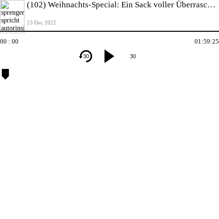
(102) Weihnachts-Special: Ein Sack voller Überraschungen!
23 Dec 2022
00 : 00
01:59:25
30
30
Kapitel
00:00
-
Kapitel 1
Verlage
und
Elefanten
40:31
-
Kapitel 2
Trigger
und
Postkarten
01:29:13
-
Kapitel
3
Bücher
und
Bräuche