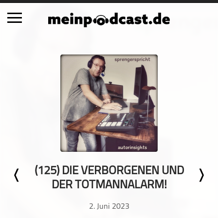
Schließen
Alle Podcasts
Automobil
Bildung
Business
Comedy
Essen & Trinken
Familie & Elternschaft
(125) DIE VERBORGENEN UND
Fiktion
DER TOTMANNALARM!
Freizeit
Geschichte
2. Juni 2023
Gesellschaft