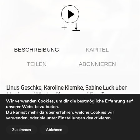
Gesellschaft & Kultur
Gesundheit & Fitness
Haustiere
Heim & Garten
Hobbys & Interessen
BESCHREIBUNG
KAPITEL
Immobilien
Karriere
TEILEN
ABONNIEREN
Kinder & Familie
Kunst & Unterhaltung
Linus Geschke, Karoline Klemke, Sabine Lück über
Musik
Mörder und Mütter, Phrogger und Familie
Nachrichten
Wir verwenden Cookies, um dir die bestmögliche Erfahrung auf
unserer Website zu bieten.
Persönliche Finanzen
Du kannst mehr darüber erfahren, welche Cookies wir
Phrogging, noch nie gehört? Kein Wunder, galt es doch
Politik & Regierung
verwenden, oder sie unter
Einstellungen
deaktivieren.
sogar im Ursprungsland, in den in den USA lange nur als
urban legend. Eine Großstadtlegende, ein moderner Mythos.
Recht, Regierung & Politik
Zustimmen
Ablehnen
Dann aber häuften sich die Berichte über Fälle, in denen
Reisen
Unbekannte in Häuser eindringen, um dort eine Zeitlang zu