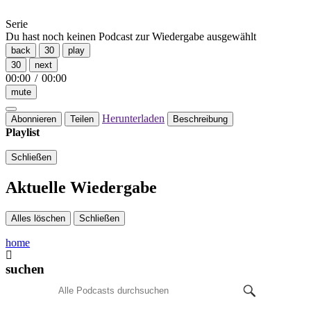
Serie
Du hast noch keinen Podcast zur Wiedergabe ausgewählt
back
30
play
30
next
00:00
/
00:00
mute
Herunterladen
Abonnieren
Teilen
Beschreibung
Playlist
Schließen
Aktuelle Wiedergabe
Alles löschen
Schließen
home
suchen