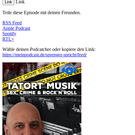
Link
Link
Teile diese Episode mit deinen Freunden.
RSS Feed
Apple Podcast
Spotify
RTL+
Wähle deinen Podcatcher oder kopiere den Link:
https://meinpodcast.de/sprenger-spricht/feed/