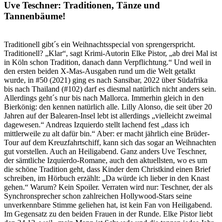
Uve Teschner: Traditionen, Tänze und
Tannenbäume!
Traditionell gibt´s ein Weihnachtsspecial von sprengerspricht.
Traditionell? „Klar“, sagt Krimi-Autorin Elke Pistor, „ab drei Mal ist
in Köln schon Tradition, danach dann Verpflichtung.“ Und weil in
den ersten beiden X-Mas-Ausgaben rund um die Welt getalkt
wurde, in #50 (2021) ging es nach Sansibar, 2022 über Südafrika
bis nach Thailand (#102) darf es diesmal natürlich nicht anders sein.
Allerdings geht´s nur bis nach Mallorca. Immerhin gleich in den
Bierkönig: den kennen natürlich alle. Lilly Alonso, die seit über 20
Jahren auf der Balearen-Insel lebt ist allerdings „vielleicht zweimal
dagewesen.“ Andreas Izquierdo stellt lachend fest „dass ich
mittlerweile zu alt dafür bin.“ Aber: er macht jährlich eine Brüder-
Tour auf dem Kreuzfahrtschiff, kann sich das sogar an Weihnachten
gut vorstellen. Auch an Heiligabend. Ganz anders Uve Teschner,
der sämtliche Izquierdo-Romane, auch den aktuellsten, wo es um
die schöne Tradition geht, dass Kinder dem Christkind einen Brief
schreiben, im Hörbuch erzählt: „Da würde ich lieber in den Knast
gehen.“ Warum? Kein Spoiler. Verraten wird nur: Teschner, der als
Synchronsprecher schon zahlreichen Hollywood-Stars seine
unverkennbare Stimme geliehen hat, ist kein Fan von Heiligabend.
Im Gegensatz zu den beiden Frauen in der Runde. Elke Pistor liebt