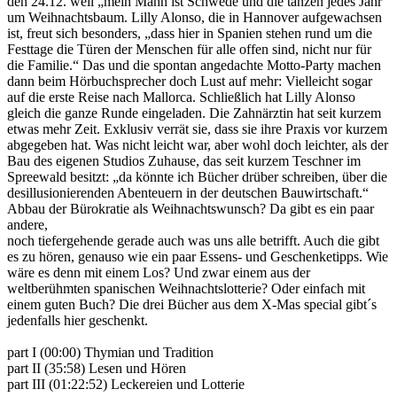
den 24.12. weil „mein Mann ist Schwede und die tanzen jedes Jahr
um Weihnachtsbaum. Lilly Alonso, die in Hannover aufgewachsen
ist, freut sich besonders, „dass hier in Spanien stehen rund um die
Festtage die Türen der Menschen für alle offen sind, nicht nur für
die Familie.“ Das und die spontan angedachte Motto-Party machen
dann beim Hörbuchsprecher doch Lust auf mehr: Vielleicht sogar
auf die erste Reise nach Mallorca. Schließlich hat Lilly Alonso
gleich die ganze Runde eingeladen. Die Zahnärztin hat seit kurzem
etwas mehr Zeit. Exklusiv verrät sie, dass sie ihre Praxis vor kurzem
abgegeben hat. Was nicht leicht war, aber wohl doch leichter, als der
Bau des eigenen Studios Zuhause, das seit kurzem Teschner im
Spreewald besitzt: „da könnte ich Bücher drüber schreiben, über die
desillusionierenden Abenteuern in der deutschen Bauwirtschaft.“
Abbau der Bürokratie als Weihnachtswunsch? Da gibt es ein paar
andere,
noch tiefergehende gerade auch was uns alle betrifft. Auch die gibt
es zu hören, genauso wie ein paar Essens- und Geschenketipps. Wie
wäre es denn mit einem Los? Und zwar einem aus der
weltberühmten spanischen Weihnachtslotterie? Oder einfach mit
einem guten Buch? Die drei Bücher aus dem X-Mas special gibt´s
jedenfalls hier geschenkt.
part I (00:00)
Thymian und Tradition
part II (
35:58)
Lesen und Hören
part III (01:22:52)
Leckereien und Lotterie