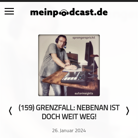
Schließen
Alle Podcasts
Automobil
Bildung
Business
Comedy
Essen & Trinken
Familie & Elternschaft
(159) GRENZFALL: NEBENAN IST
Fiktion
DOCH WEIT WEG!
Freizeit
Geschichte
26. Januar 2024
Gesellschaft