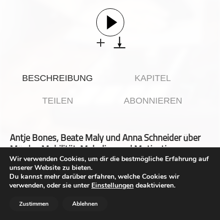
Gesellschaft & Kultur
Gesundheit & Fitness
Haustiere
Heim & Garten
Hobbys & Interessen
BESCHREIBUNG
KAPITEL
Immobilien
Karriere
TEILEN
ABONNIEREN
Kinder & Familie
Kunst & Unterhaltung
Antje Bones, Beate Maly und Anna Schneider über
Musik
Mörder, Mobilität, Melodien und Motivation
Nachrichten
Wir verwenden Cookies, um dir die bestmögliche Erfahrung auf
unserer Website zu bieten.
Persönliche Finanzen
Du kannst mehr darüber erfahren, welche Cookies wir
Einmal mehr geht´s über die Grenzen hinaus, zu Beginn des
Politik & Regierung
verwenden, oder sie unter
Einstellungen
deaktivieren.
Jahres 2024 – ist wieder eine Bestsellerautorin aus
Österreich dabei: Beate Maly. Die outet sich gleich zu
Recht, Regierung & Politik
Zustimmen
Ablehnen
Beginn als technisches Nackerpatzl. Die erste
Reisen
Sprachbarriere. Die ist schnell zu überwinden. Wie Ist es mit