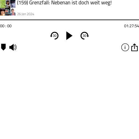
(159) Grenzfall: Nebenan ist doch weit weg!
26 Jan 2024
00 : 00
01:27:54
30
30
Kapitel
00:00
-
Kapitel
1
Grenzen
und
Dialekt
30:16
-
Kapitel
2
Zeiten
und
Zonen
01:04:29
-
Kapitel
3
Kinder
und