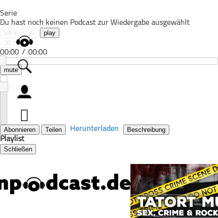
Serie
Du hast noch keinen Podcast zur Wiedergabe ausgewählt
back
30
play
30
next
00:00
/
00:00
mute
Alle Podcasts
Automobil
Bildung
Herunterladen
Abonnieren
Teilen
Beschreibung
Playlist
Business
Schließen
Comedy
Essen & Trinken
Familie & Elternschaft
Fiktion
Freizeit