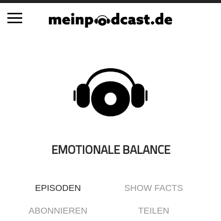
Schließen
Alle Podcasts
Automobil
Bildung
Business
Comedy
Essen & Trinken
EMOTIONALE BALANCE
Familie & Elternschaft
Fiktion
EPISODEN
SHOW FACTS
Freizeit
Geschichte
ABONNIEREN
TEILEN
Gesellschaft