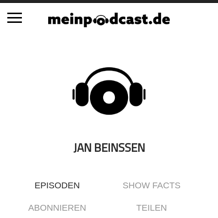
Schließen
Alle Podcasts
Automobil
Bildung
Business
Comedy
Essen & Trinken
JAN BEINSSEN
Familie & Elternschaft
Fiktion
EPISODEN
SHOW FACTS
Freizeit
Geschichte
ABONNIEREN
TEILEN
Gesellschaft