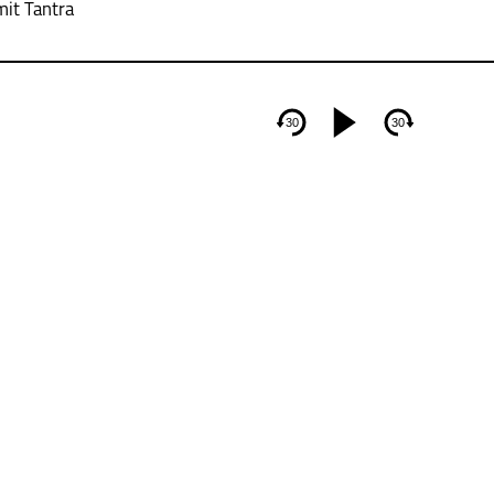
mit Tantra
30
30