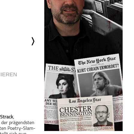
IEREN
 Strack
,
 der prägendsten
ßten Poetry-Slam-