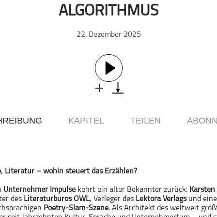
ALGORITHMUS
22. Dezember 2025
HREIBUNG
KAPITEL
TEILEN
ABONN
 Literatur – wohin steuert das Erzählen?
on
Unternehmer Impulse
kehrt ein alter Bekannter zurück:
Karsten
iter des
Literaturbüros OWL
, Verleger des
Lektora Verlags
und eine
schsprachigen
Poetry-Slam-Szene
. Als Architekt des weltweit grö