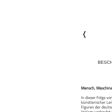
Geschichte
Gesellschaft
Gesellschaft & Kultur
Gesundheit & Fitness
Haustiere
Heim & Garten
Hobbys & Interessen
Immobilien
BESC
Karriere
Kinder & Familie
Kunst & Unterhaltung
Musik
Mensch, Maschine,
Nachrichten
In dieser Folge v
Persönliche Finanzen
künstlerischer Le
Politik & Regierung
Figuren der deut