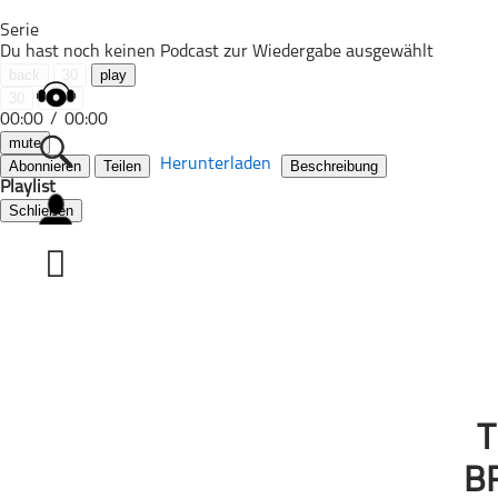
Serie
Du hast noch keinen Podcast zur Wiedergabe ausgewählt
back
30
play
30
next
00:00
/
00:00
mute
Herunterladen
Abonnieren
Teilen
Beschreibung
Playlist
Schließen
Alle Podcasts
Automobil
Bildung
Business
Comedy
Essen & Trinken
Familie & Elternschaft
T
Fiktion
B
Freizeit