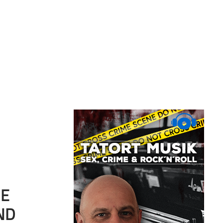
NE
ND