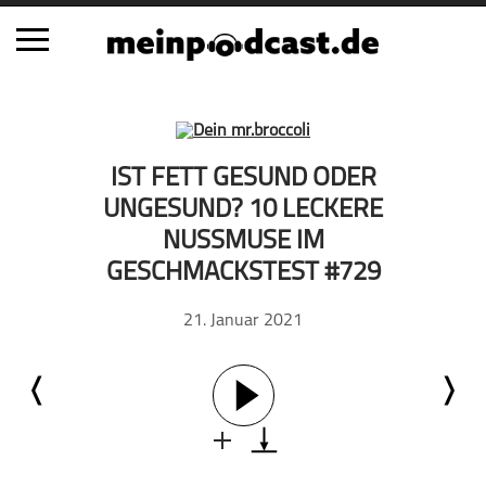
Schließen
Alle Podcasts
IST FETT GESUND ODER
Automobil
UNGESUND? 10 LECKERE
Bildung
NUSSMUSE IM
Business
GESCHMACKSTEST #729
Comedy
21. Januar 2021
Essen & Trinken
Familie & Elternschaft
Fiktion
Freizeit
Geschichte
Gesellschaft