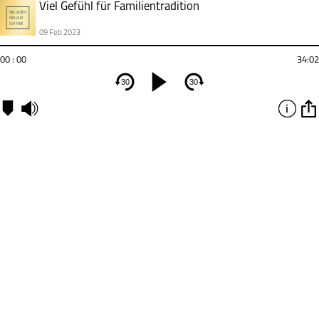
Viel Gefühl für Familientradition
09 Feb 2023
00 : 00
34:02
30
30
Kapitel
00:00
-
Kapitel
1