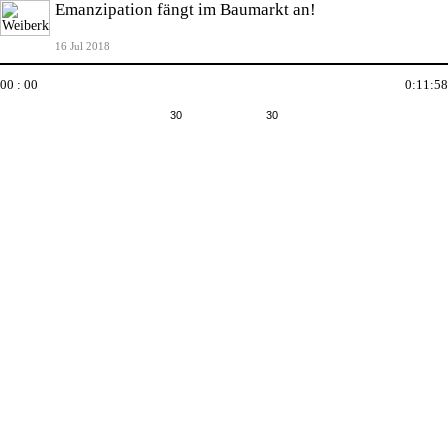
Emanzipation fängt im Baumarkt an!
16 Jul 2018
00 : 00
0:11:58
30
30
undefined