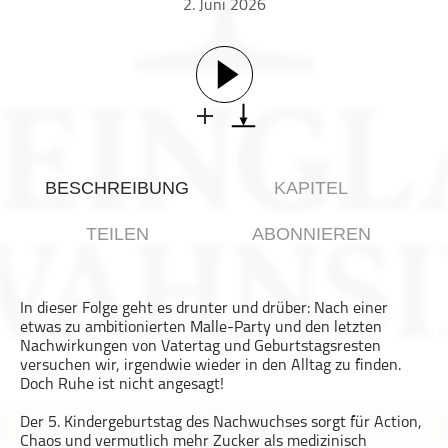
2. Juni 2026
Gesellschaft & Kultur
Gesundheit & Fitness
Haustiere
Heim & Garten
Hobbys & Interessen
Immobilien
BESCHREIBUNG
KAPITEL
Karriere
Kinder & Familie
TEILEN
ABONNIEREN
Kunst & Unterhaltung
Musik
In dieser Folge geht es drunter und drüber: Nach einer
Nachrichten
etwas zu ambitionierten Malle-Party und den letzten
Persönliche Finanzen
Nachwirkungen von Vatertag und Geburtstagsresten
versuchen wir, irgendwie wieder in den Alltag zu finden.
Politik & Regierung
Doch Ruhe ist nicht angesagt!
Recht, Regierung & Politik
Der 5. Kindergeburtstag des Nachwuchses sorgt für Action,
Reisen
Chaos und vermutlich mehr Zucker als medizinisch