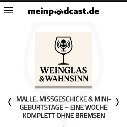
Schließen
Alle Podcasts
Automobil
Bildung
Business
Comedy
Essen & Trinken
Familie & Elternschaft
MALLE, MISSGESCHICKE & MINI-
Fiktion
GEBURTSTAGE – EINE WOCHE
Freizeit
KOMPLETT OHNE BREMSEN
Geschichte
Gesellschaft