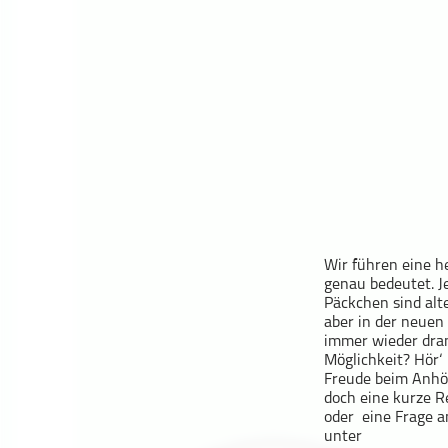
Geschichte
Gesellschaft
Gesellschaft & Kultur
Gesundheit & Fitness
Haustiere
Heim & Garten
Hobbys & Interessen
Immobilien
Karriere
Wir führen eine h
Kinder & Familie
genau bedeutet. J
Päckchen sind alt
Kunst & Unterhaltung
aber in der neuen 
Musik
immer wieder dran 
Möglichkeit? Hör‘
Nachrichten
Freude beim Anhör
Persönliche Finanzen
doch eine kurze 
oder eine Frage a
Politik & Regierung
unter