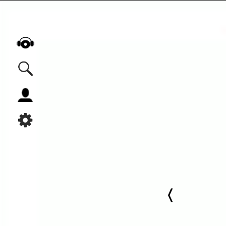
Alle Podcasts
Automobil
Bildung
Business
Comedy
Essen & Trinken
Familie & Elternschaft
Fiktion
Freizeit