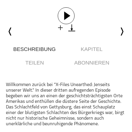
Comedy
Essen & Trinken
Familie & Elternschaft
Fiktion
Freizeit
Geschichte
BESCHREIBUNG
KAPITEL
Gesellschaft
TEILEN
ABONNIEREN
Gesellschaft & Kultur
Gesundheit & Fitness
Haustiere
Willkommen zurück bei "X-Files Unearthed: Jenseits
unserer Welt." In dieser dritten aufregenden Episode
Heim & Garten
begeben wir uns an einen der geschichtsträchtigsten Orte
Hobbys & Interessen
Amerikas und enthüllen die düstere Seite der Geschichte.
Das Schlachtfeld von Gettysburg, das einst Schauplatz
Immobilien
einer der blutigsten Schlachten des Bürgerkriegs war, birgt
Karriere
nicht nur historische Geheimnisse, sondern auch
unerklärliche und beunruhigende Phänomene.
Kinder & Familie