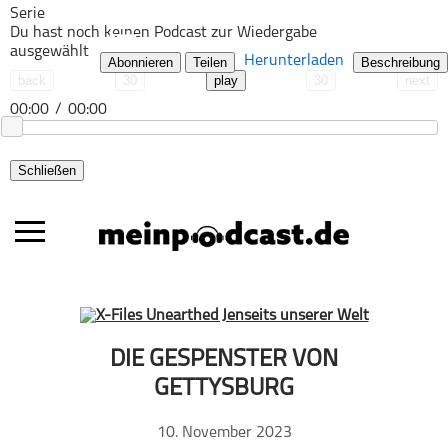
Serie
Du hast noch keinen Podcast zur Wiedergabe
ausgewählt
Herunterladen
Abonnieren
Teilen
Beschreibung
back
30
play
30
next
00:00
/
00:00
Schließen
Alle Podcasts
DIE GESPENSTER VON
Automobil
GETTYSBURG
Bildung
10. November 2023
Business