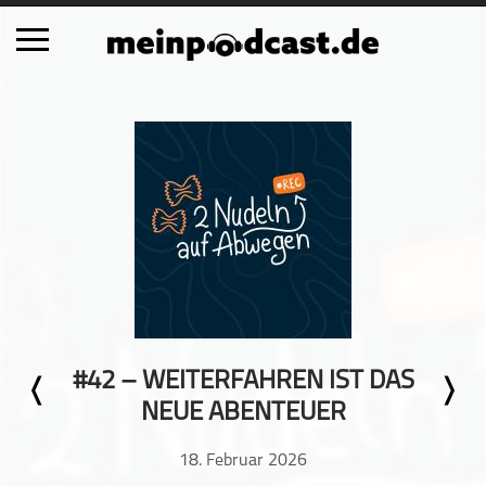
Schließen
Alle Podcasts
Automobil
Bildung
Business
Comedy
Essen & Trinken
Familie & Elternschaft
#42 – WEITERFAHREN IST DAS
Fiktion
NEUE ABENTEUER
Freizeit
Geschichte
18. Februar 2026
Gesellschaft