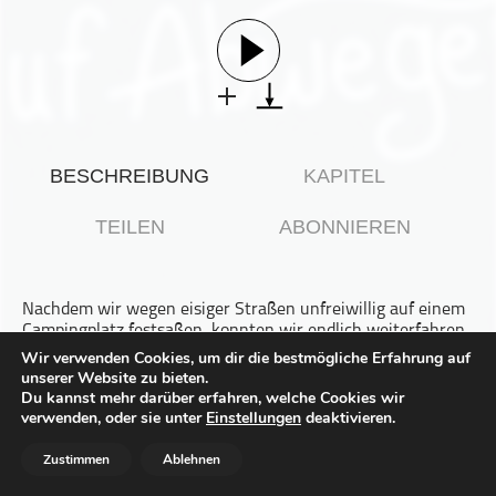
Gesellschaft & Kultur
Gesundheit & Fitness
Haustiere
Heim & Garten
Hobbys & Interessen
BESCHREIBUNG
KAPITEL
Immobilien
Karriere
TEILEN
ABONNIEREN
Kinder & Familie
Kunst & Unterhaltung
Nachdem wir wegen eisiger Straßen unfreiwillig auf einem
Musik
Campingplatz festsaßen, konnten wir endlich weiterfahren.
Nachrichten
Die Karten versprachen sichere Straßen, also machten wir
Wir verwenden Cookies, um dir die bestmögliche Erfahrung auf
uns auf den Weg nach Egilsstaðir – und allein das Gefühl,
unserer Website zu bieten.
Persönliche Finanzen
wieder normal unterwegs zu sein, war ein kleiner Triumph.
Du kannst mehr darüber erfahren, welche Cookies wir
Politik & Regierung
verwenden, oder sie unter
Einstellungen
deaktivieren.
Recht, Regierung & Politik
Dort verläuft die Straße direkt neben dem Flugplatz,
Zustimmen
Ablehnen
weshalb die Laternen auffallend niedrig sind. Ein
Reisen