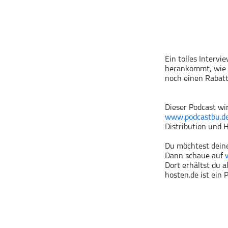
Geschichte
Gesellschaft
Gesellschaft & Kultur
Gesundheit & Fitness
Ein tolles Interv
Haustiere
herankommt, wie 
noch einen Rabatt
Heim & Garten
Hobbys & Interessen
Dieser Podcast wi
Immobilien
www.podcastbu.d
Karriere
Distribution und H
Kinder & Familie
Du möchtest deine
Kunst & Unterhaltung
Dann schaue auf
Dort erhältst du 
Musik
hosten.de ist ein
Nachrichten
Persönliche Finanzen
Politik & Regierung