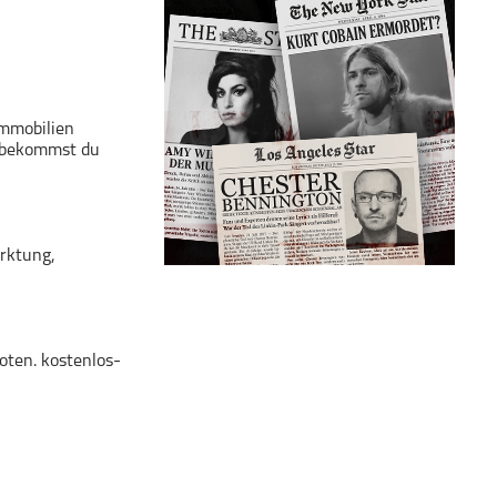
Immobilien
s bekommst du
rktung,
oten. kostenlos-