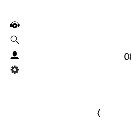
0
Alle Podcasts
Automobil
Bildung
Business
Comedy
Essen & Trinken
Familie & Elternschaft
Fiktion
Freizeit